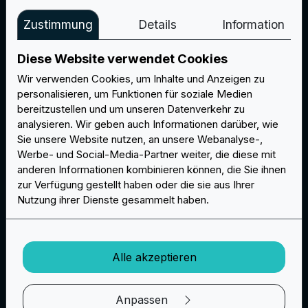
Zustimmung
Details
Information
Beratung und Grafikservice
Diese Website verwendet Cookies
Es spielt keine Rolle, ob Ihr Logo noch nicht fertig
Wir verwenden Cookies, um Inhalte und Anzeigen zu
ist. Wenn Sie eine Idee haben, erstellen unsere
personalisieren, um Funktionen für soziale Medien
Designer die Grafiken nach Ihren Vorgaben. Wir
bereitzustellen und um unseren Datenverkehr zu
senden Ihnen mehrere Optionen: Sobald Sie Ihren
analysieren. Wir geben auch Informationen darüber, wie
Sie unsere Website nutzen, an unsere Webanalyse-,
Favoriten ausgewählt haben, beginnen wir mit der
Werbe- und Social-Media-Partner weiter, die diese mit
endgültigen Produktion.
anderen Informationen kombinieren können, die Sie ihnen
zur Verfügung gestellt haben oder die sie aus Ihrer
Nutzung ihrer Dienste gesammelt haben.
Alle akzeptieren
Kostenloses Muster und Änderungen
Sie erhalten ein kostenloses Mustersbild vor der
Anpassen