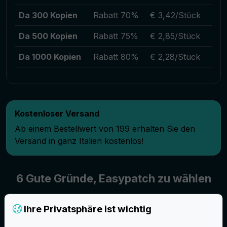
Da 300 Kopien
Rabatt 70%
€ 3,42/Stück
Da 500 Kopien
Rabatt 75%
€ 2,85/Stück
Da 1000 Kopien
Rabatt 80%
€ 2,28/Stück
Kostenloser Versand
Ab einem Bestellwert von 199 erhalten Sie den
Versand in ganz Italien kostenlos!
6 Gute Gründe, Easypatch zu wählen
Ihre Privatsphäre ist wichtig