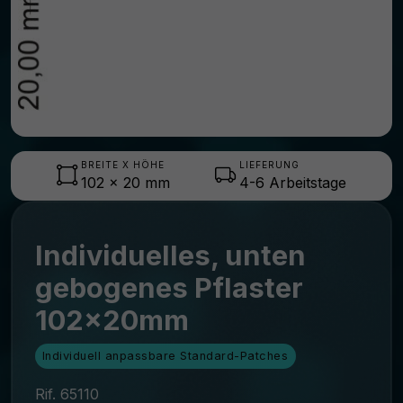
BREITE X HÖHE
LIEFERUNG
102
x
20
mm
4-6 Arbeitstage
Individuelles, unten
gebogenes Pflaster
102x20mm
Individuell anpassbare Standard-Patches
Rif. 65110