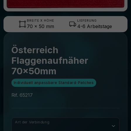
BREITE X HÖHE
LIEFERUNG
70
x
50
mm
4-6 Arbeitstage
Österreich
Flaggenaufnäher
70x50mm
Individuell anpassbare Standard-Patches
Rif. 65217
Art der Verbindung