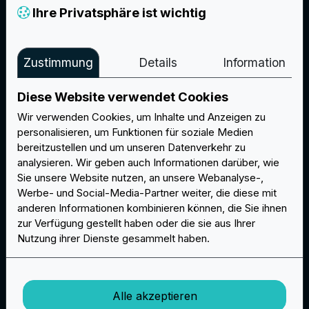
Ihre Privatsphäre ist wichtig
Kostenloses Muster und Änderungen
Zustimmung
Details
Information
Sie erhalten ein kostenloses Mustersbild vor der
Produktion, nachdem Ihre Bestellung bestätigt
Diese Website verwendet Cookies
wurde. Wir nehmen Änderungen vor, bis Sie das
Muster für die Produktion freigegeben haben.
Wir verwenden Cookies, um Inhalte und Anzeigen zu
personalisieren, um Funktionen für soziale Medien
bereitzustellen und um unseren Datenverkehr zu
analysieren. Wir geben auch Informationen darüber, wie
Sie unsere Website nutzen, an unsere Webanalyse-,
Werbe- und Social-Media-Partner weiter, die diese mit
anderen Informationen kombinieren können, die Sie ihnen
zur Verfügung gestellt haben oder die sie aus Ihrer
Unendliche Anpassungen
Nutzung ihrer Dienste gesammelt haben.
Wir sind hier, um all Ihre Bedürfnisse für
maßgeschneiderte Aufnäher zu erfüllen und bieten
Ihnen eine unendliche Auswahl an Typen,
Alle akzeptieren
Anpassungen und Zubehör. Sie können Farben,