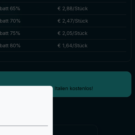
batt 65%
€ 2,88/Stück
batt 70%
€ 2,47/Stück
batt 75%
€ 2,05/Stück
batt 80%
€ 1,64/Stück
ie den Versand in ganz Italien kostenlos!