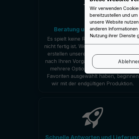
Wir verwenden Cookies,
bereitzustellen und um
unsere Website nutzen,
Beratung und Grafikservice
anderen Informationen 
Nutzung ihrer Dienste
Es spielt keine Rolle, ob Ihr Logo noch
nicht fertig ist. Wenn Sie eine Idee habe
erstellen unsere Designer die Grafiken
nach Ihren Vorgaben. Wir senden Ihne
Ablehne
mehrere Optionen: Sobald Sie Ihren
Favoriten ausgewählt haben, beginnen
wir mit der endgültigen Produktion.
Schnelle Antworten und Lieferun