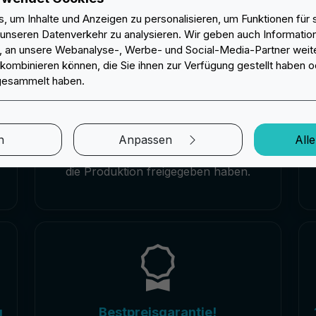
 um Inhalte und Anzeigen zu personalisieren, um Funktionen für 
 unseren Datenverkehr zu analysieren. Wir geben auch Information
 an unsere Webanalyse-, Werbe- und Social-Media-Partner weiter
Kostenloses Muster und
kombinieren können, die Sie ihnen zur Verfügung gestellt haben od
Änderungen
 gesammelt haben.
Sie erhalten ein kostenloses Mustersbild
n,
vor der Produktion, nachdem Ihre
Bestellung bestätigt wurde. Wir nehmen
n
n
Anpassen
All
Änderungen vor, bis Sie das Muster für
die Produktion freigegeben haben.
g
Bestpreisgarantie!