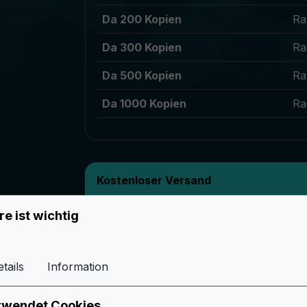
Da 200 Kopien
Ra
Da 300 Kopien
Ra
Da 500 Kopien
Ra
Da 1000 Kopien
Ra
Kostenloser Versand
Ab einem Bestellwert von 199 erhalten S
re ist wichtig
6 Gute Gründe, Easypatch zu wählen
tails
Information
rwendet Cookies