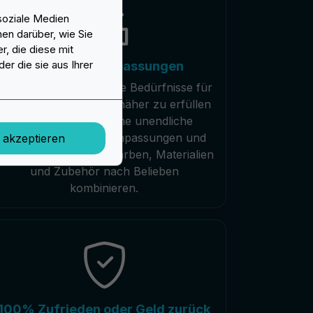
soziale Medien
en darüber, wie Sie
, die diese mit
Unendliche Anpassungen
er die sie aus Ihrer
Wir sind hier, um all Ihre Bedürfnisse für
maßgeschneiderte Aufnäher zu erfüllen
und bieten Ihnen eine unendliche
Auswahl an Typen, Anpassungen und
e akzeptieren
Zubehör. Sie können Farben, Materialien
und Zubehör nach Belieben
kombinieren.
100% Zufrieden oder Geld zurück